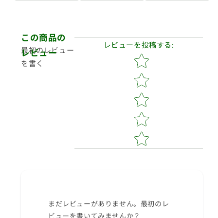
パ
パ
ー
ー
ツ
ツ
Reviews
◆
◆
レビューを投稿する
:
最初のレビュー
定
定
Star rating
を書く
形
形
外
外
送
送
料
料
無
無
料
料
◆
◆
の
の
数
数
量
量
を
を
減
増
ら
や
まだレビューがありません。最初のレ
す
す
ビューを書いてみませんか？