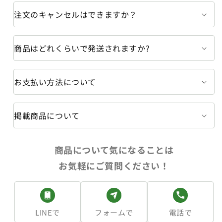
ン
ン
ド
ド
注文のキャンセルはできますか？
ル
ル
グ
グ
商品はどれくらいで発送されますか?
リ
リ
ッ
ッ
プ
プ
お支払い方法について
【新
【新
品】
品】
農
農
掲載商品について
機
機
部
部
品
品
商品について気になることは
エ
エ
お気軽にご質問ください！
ン
ン
ジ
ジ
ン
ン
部
部
LINEで
フォームで
電話で
品
品