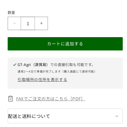
数量
●Bs2a1749
●Bs2a1749
エ
エ
ン
ン
カートに追加する
ジ
ジ
ン
ン
ス
ス
GT-Agri（源貿易）
での直接引取も可能です。
タ
タ
通常2〜4日で準備が完了します（購入画面にて選択可能）
ー
ー
引取場所の住所を表示する
タ
タ
ー
ー
ノ
ノ
FAXでご注文の方はこちら［PDF］
ブ
ブ
三
三
菱
菱
配送と送料について
ハ
ハ