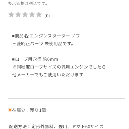
表示価格は税込です。
格
(
0
)
■商品名:エンジンスターター ノブ
三菱純正パーツ 未使用品です。
■ロープ用穴径:約6mm
※同程度ロープサイズの汎用エンジンでしたら
他メーカーでもご使用いただけます
在庫少：残り1個
配送方法：
定形外無料、佐川、ヤマト60サイズ