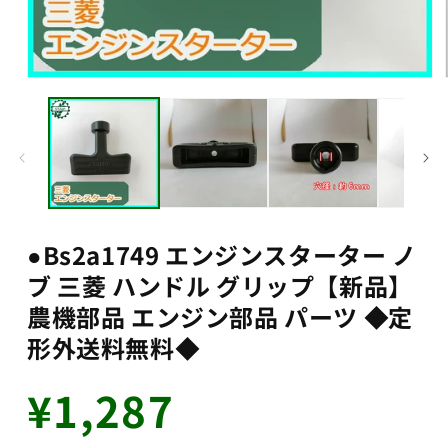
モ
ー
ダ
ル
で
メ
デ
ィ
ア
●Bs2a1749 エンジンスターター ノ
(1)
を
ブ 三菱 ハンドル グリップ【新品】
開
く
農機部品 エンジン部品 パーツ ◆定
形外送料無料◆
通
¥1,287
常
価