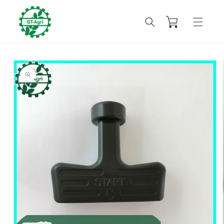
コンテ
カ
ンツに
進む
ー
ト
商品情
報にス
キップ