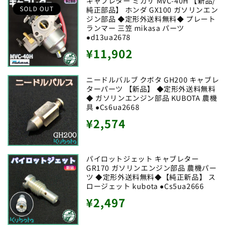
キャブレター ミカサ MVC-40H 【新品/
SOLD OUT
純正部品】 ホンダ GX100 ガソリンエン
格
ジン部品 ◆定形外送料無料◆ プレート
ランマー 三笠 mikasa パーツ
●d13ua2678
通
¥11,902
常
ニードルバルブ クボタ GH200 キャブレ
価
ターパーツ 【新品】 ◆定形外送料無料
◆ ガソリンエンジン部品 KUBOTA 農機
格
具 ●Cs6ua2668
通
¥2,574
常
価
パイロットジェット キャブレター
GR170 ガソリンエンジン部品 農機パー
格
ツ ◆定形外送料無料◆【純正新品】 ス
ロージェット kubota ●Cs5ua2666
通
¥2,497
常