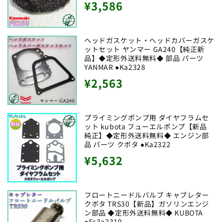
通
¥3,586
常
価
ヘッドガスケット・ヘッドカバーガスケ
ットセット ヤンマー GA240【純正新
格
品】◆定形外送料無料◆ 部品 パーツ
YANMAR ●Ka2328
通
¥2,563
常
価
プライミングポンプ用 ダイヤフラムセ
ット kubota フューエルポンプ【新品
格
純正】◆定形外送料無料◆ エンジン部
品 パーツ クボタ ●Ka2322
通
¥5,632
常
価
フロートニードルバルブ キャブレター
クボタ TRS30【新品】ガソリンエンジ
格
ン部品 ◆定形外送料無料◆ KUBOTA
●Fs3a2319