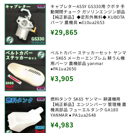
価
キャブレターASSY GS330用 クボタ 手
動開閉チョーク ガソリンエンジン部品
格
【純正新品】◆定形外無料◆ KUBOTA
パーツ 農機具 ●d10ua2653
通
¥29,865
常
価
ベルトカバー ステッカーセット ヤンマ
ー SK65 メーカーエンブレム 耕うん機
格
用パーツ 農機部品 yanmar
●PA1ua2650
通
¥3,905
常
価
燃料タンク SK65 ヤンマー 耕運機用
【純正新品】エンジンパーツ 管理機 農
格
機具部品 フューエルタンク GA180
YANMAR ● PA1ua2648
通
¥4,983