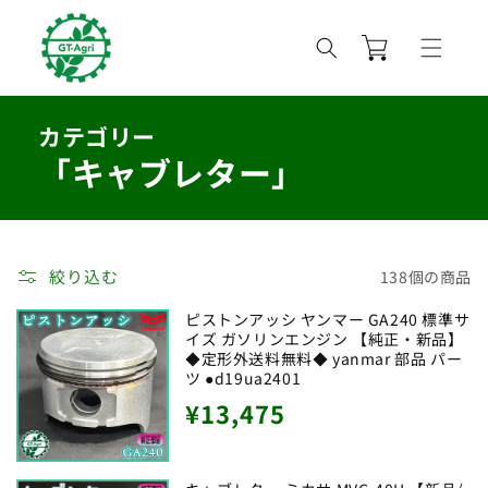
コンテ
カ
ンツに
進む
ー
ト
カテゴリー
「キャブレター」
絞り込む
138個の商品
ピストンアッシ ヤンマー GA240 標準サ
イズ ガソリンエンジン 【純正・新品】
◆定形外送料無料◆ yanmar 部品 パー
ツ ●d19ua2401
通
¥13,475
常
価