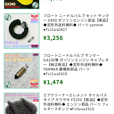
常
価
フロート ニードルバルブ セット ヤンマ
ー GE90 ガソリンエンジン部品【新品】
格
◆定形外送料無料◆ パーツ yanmar
●Fs12ua2627
通
¥3,256
常
価
フロートニードルバルブ ヤンマー
GA100等 ガソリンエンジン キャブレタ
格
ー【純正新品】◆定形外送料無料◆
YANMAR 農機具部品 パーツ
●Fs11ua2618
通
¥1,474
常
エアクリーナーエレメント オイルバス
価
タイプ カワサキ FE250【新品】◆定形
外送料無料◆ エンジン部品 パーツ フィ
格
ルタースポンジ ●Fs5uua2616