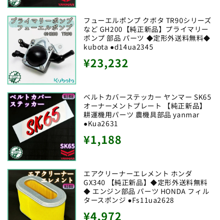
常
価
フューエルポンプ クボタ TR90シリーズ
など GH200【純正新品】プライマリー
格
ポンプ 部品 パーツ ◆定形外送料無料◆
kubota ●d14ua2345
通
¥23,232
常
価
ベルトカバーステッカー ヤンマー SK65
オーナーメントプレート 【純正新品】
格
耕運機用パーツ 農機具部品 yanmar
●Kua2631
通
¥1,188
常
価
エアクリーナーエレメント ホンダ
GX340 【純正新品】◆定形外送料無料
格
◆ エンジン部品 パーツ HONDA フィル
タースポンジ ●Fs11ua2628
通
¥4,972