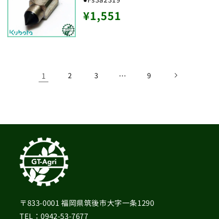
通
¥1,551
常
価
格
1
2
3
…
9
〒833-0001 福岡県筑後市大字一条1290
TEL：0942-53-7677